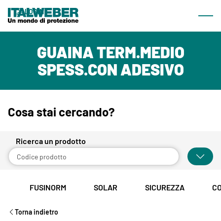
Cosa offriamo
LOGIN
Most
Prodotti
IT
GUAINA TERM.MEDIO
Linee
SPESS.CON ADESIVO
Catalogo sfogliabile
Area Download
Cosa stai cercando?
Azienda
Chi siamo
Ricerca un prodotto
News & Eventi
Rete commerciale
FUSINORM
SOLAR
SICUREZZA
C
Contatti
Torna indietro