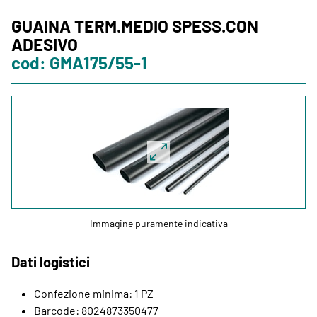
Formazione
GUAINA TERM.MEDIO SPESS.CON
ADESIVO
Italweber Academy
cod: GMA175/55-1
LOGIN
EN
FR
ES
Immagine puramente indicativa
Dati logistici
Confezione minima: 1 PZ
Barcode: 8024873350477