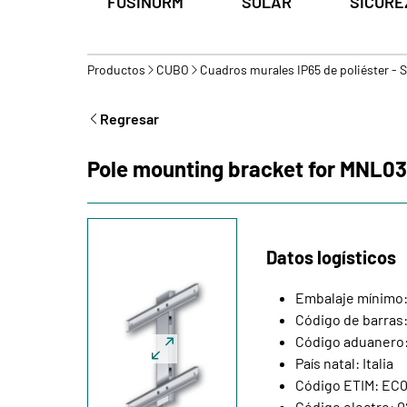
FUSINORM
SOLAR
SICURE
Productos
CUBO
Cuadros murales IP65 de poliéster - 
Regresar
Pole mounting bracket for MNL0
Datos logísticos
Embalaje mínimo:
Código de barras
Código aduanero
País natal: Italia
Código ETIM: EC
Código electro: 