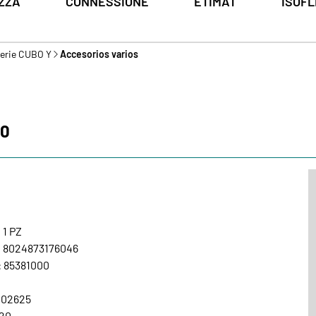
ZZA
CONNESSIONE
ETIMAT
ISOFL
Serie CUBO Y
Accesorios varios
30
 1 PZ
: 8024873176046
: 85381000
002625
020