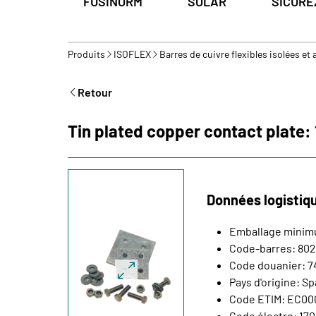
FUSINORM
SOLAR
SICURE
Produits
ISOFLEX
Barres de cuivre flexibles isolées et
Retour
Tin plated copper contact plate
Données logistiq
Emballage minim
Code-barres: 80
Code douanier: 
Pays d'origine: S
Code ETIM: EC00
Code électro: 170