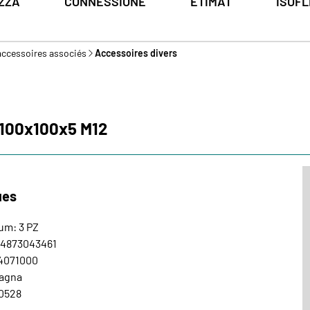
ZZA
CONNESSIONE
ETIMAT
ISOFL
 accessoires associés
Accessoires divers
: 100x100x5 M12
ues
um: 3 PZ
24873043461
74071000
pagna
0528