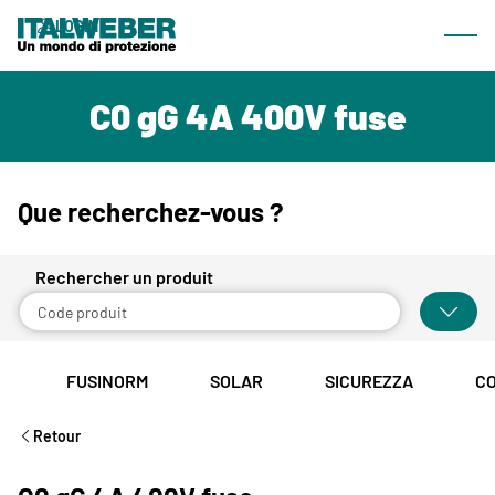
Ce que nous offrons
LOGIN
Most
Produits
FR
C0 gG 4A 400V fuse
Lignes
Catalogue consultable
Téléchargement
Que recherchez-vous ?
Société
Rechercher un produit
À propos de nous
Actualités et événements
FUSINORM
SOLAR
SICUREZZA
C
Réseau commercial
Retour
Contacts