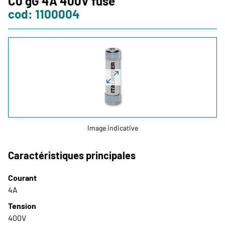
C0 gG 4A 400V fuse
cod: 1100004
Formation
Italweber Academy
LOGIN
IT
EN
ES
Image indicative
Caractéristiques principales
Courant
4A
Tension
400V