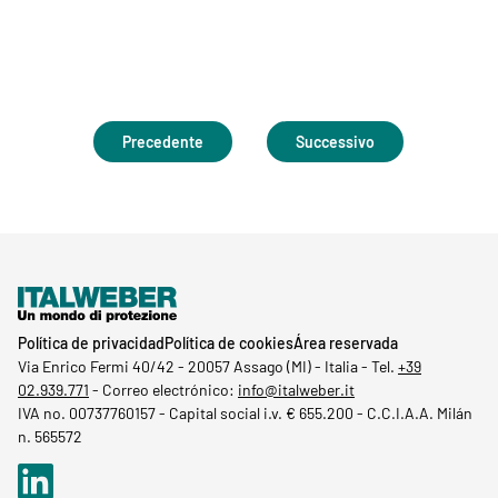
Precedente
Successivo
Política de privacidad
Política de cookies
Área reservada
Via Enrico Fermi 40/42
-
20057 Assago (MI) - Italia -
Tel.
+39
02.939.771
-
Correo electrónico:
info@italweber.it
IVA no. 00737760157 -
Capital social i.v. € 655.200 -
C.C.I.A.A. Milán
n. 565572