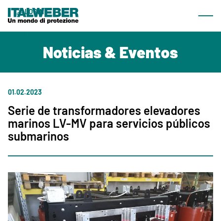
Qué ofrecemos
LOGIN
Most
Productos
ES
Noticias & Eventos
Lineas
Catálogo navegable
Área de descarga
01.02.2023
Serie de transformadores elevadores
marinos LV-MV para servicios públicos
Empresa
submarinos
Quiénes somos
Noticias & Eventos
Red comercial
Contactos